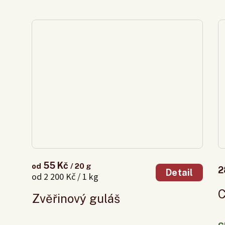
55 Kč
od
/ 20 g
2
Detail
od 2 200 Kč / 1 kg
C
Zvěřinový guláš