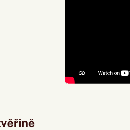
zvěřině