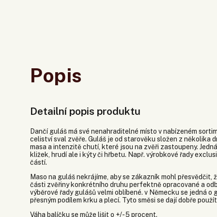
Popis
Detailní popis produktu
Dančí guláš má své nenahraditelné místo v nabízeném sortim
celiství sval zvěře. Guláš je od starověku složen z několika 
masa a intenzitě chutí, které jsou na zvěři zastoupeny. Jedná 
kližek, hrudí ale i kýty či hřbetu. Např. výrobkové řady exclu
částí.
Maso na guláš nekrájíme, aby se zákazník mohl přesvědčit, že
části zvěřiny konkrétního druhu perfektně opracované a odb
výběrové řady gulášů velmi oblíbené. v Německu se jedná o gul
přesným podílem krku a plecí. Tyto směsi se dají dobře použít 
Váha balíčku se může lišit o +/- 5 procent.