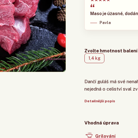
polehlivé doručení.
Maso je úžasné, dodán
Pavla
Zvolte hmotnost balení
1,4 kg
Dančí guláš má své nenah
nejedná o celiství sval zv
Detailnější popis
Vhodná úprava
Grilování