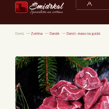
Domů
/
Zvěřina
/
Daněk
/
Dančí – maso na guláš
★
★
★
★
★