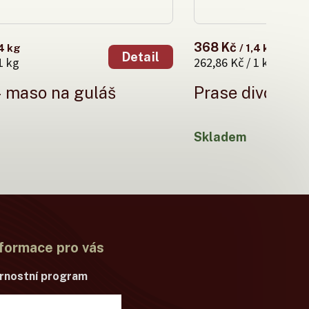
368 Kč
,4 kg
/ 1,4 kg
Detail
1 kg
262,86 Kč / 1 kg
- maso na guláš
Prase divoké -
Skladem
formace pro vás
rnostní program
chodní podmínky