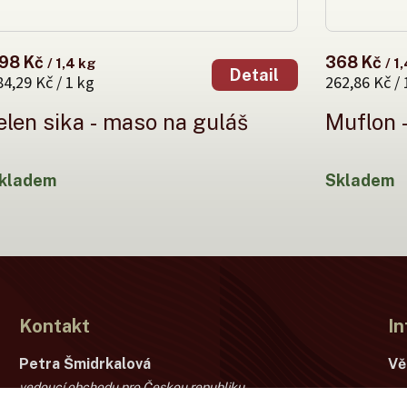
98 Kč
368 Kč
/ 1,4 kg
/ 1
Detail
84,29 Kč / 1 kg
262,86 Kč / 
elen sika - maso na guláš
Muflon 
kladem
Skladem
Kontakt
In
Petra Šmidrkalová
Vě
vedoucí obchodu pro Českou republiku
Ob