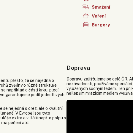
Smažení
Vaření
Burgery
Doprava
Dopravu zajišťujeme po celé ČR. Ab
entu přesto, že se nejedná o
nezávadnosti, používáme speciální
druhů zvěřiny o různé struktuře
vyložených suchým ledem. Ten při k
se například o části krku, plecí,
nejlepším mrazicím médiem využíva
sive garantujeme podíl jednotlivých
 se nejedná o ořez, ale o kvalitní
laněné. V Evropě jsou tyto
áše extra a v Itálii např. o polpu s
i na pečení atd.