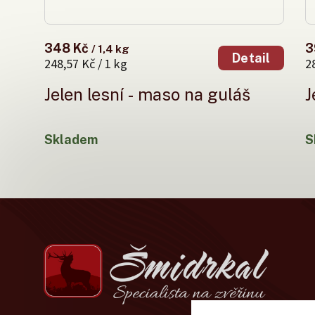
348 Kč
3
/ 1,4 kg
Detail
248,57 Kč / 1 kg
2
Jelen lesní - maso na guláš
J
Skladem
S