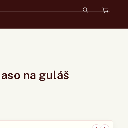
maso na guláš
★
★