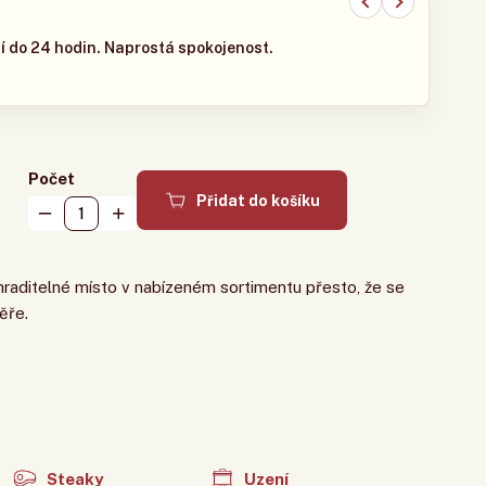
í do 24 hodin. Naprostá spokojenost.
Rychl
Počet
Přidat do košíku
raditelné místo v nabízeném sortimentu přesto, že se
ěře.
Steaky
Uzení