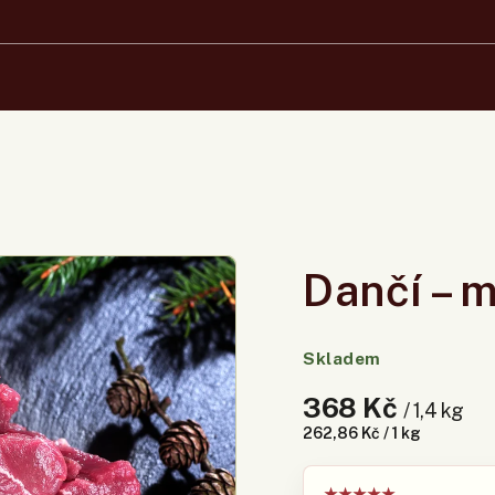
Dančí – 
Skladem
368 Kč
/ 1,4 kg
262,86 Kč / 1 kg
★
★
★
★
★