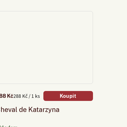
288 Kč / 1 ks
88 Kč
Koupit
heval de Katarzyna