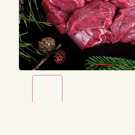
stavu.
Přehledný výběr, rychlá komunikace a s
Lucie