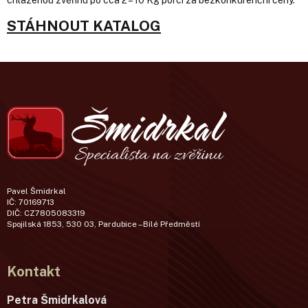
chlazenou zvěřinu po cca 2 – 10 Kg porcí za bezkonkurenční ceny.
STÁHNOUT KATALOG
Pavel Šmidrkal
IČ: 70169713
DIČ: CZ7805083319
Spojilská 1853, 530 03, Pardubice – Bílé Předměstí
Kontakt
Petra Šmidrkalová