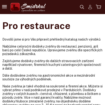
Pro restaurace
Dovolili jsme si pro Vás připravit přehledný katalog našich výrobků
Nabízíme celoroční dodávky zvěřiny do restaurací, penzionů, gril
barů po celé České republice. Upravujeme zvěřinu dle specifických
požadavků zákazníka.
Zajišťujeme dodávky zvěřiny do dalších stravovacích zařízení
například vývařoven, firemních kuchyní cateringových společností
a další.
Dále dodáváme zvěřinu na gastronomické akce a mezinárodní
soutěže za výhodných podmínek.
Naše zvěřina je také vhodná na soukromé a firemní akce. Můžete si
vybrat přímo v naší podnikové prodejně v Pardubicích. Dodávky
zvěřiny v celých kusech – čerstvá, chlazené, s plombou a lístkem o
původu zvěře. Více v naší garancí kvality. Nabízíme možnost
dodávky hluboce zmražené zvěřiny, na objednávku dodáme