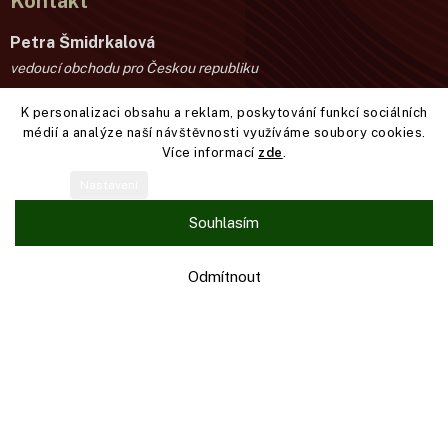
Kontakt
Petra Šmidrkalová
vedoucí obchodu pro Českou republiku
K personalizaci obsahu a reklam, poskytování funkcí sociálních
+420 776 889 021
médií a analýze naší návštěvnosti využíváme soubory cookies.
smidrkal@prodej-zveriny.cz
Více informací
zde
.
Nastavení
Souhlasím
Informace pro vás
Věrnostní program
Odmítnout
Obchodní podmínky
Podmínky ochrany osobních údajů