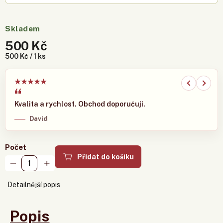
Skladem
500 Kč
500 Kč / 1 ks
★
★
★
★
★
Kvalita a rychlost. Obchod doporučuji.
David
Počet
Přidat do košíku
Detailnější popis
Popis