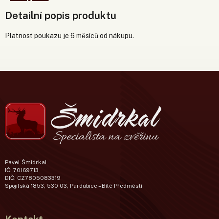
Detailní popis produktu
Platnost poukazu je 6 měsíců od nákupu.
Pavel Šmidrkal
IČ: 70169713
DIČ: CZ7805083319
Spojilská 1853, 530 03, Pardubice – Bílé Předměstí