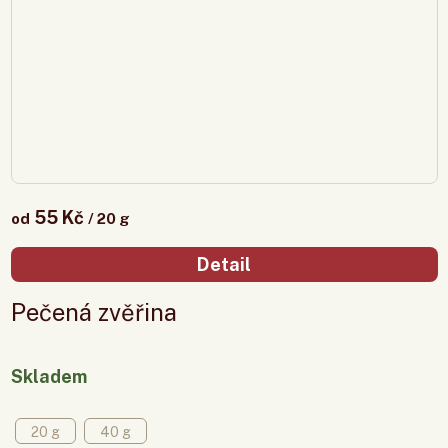
55 Kč
od
/ 20 g
Detail
Pečená zvěřina
Skladem
20 g
40 g