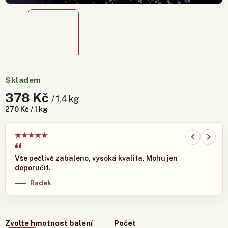
Skladem
378 Kč
/ 1,4 kg
270 Kč / 1 kg
★
★
★
★
★
Vše pečlivě zabaleno, vysoká kvalita. Mohu jen
doporučit.
Radek
Zvolte hmotnost balení
Počet