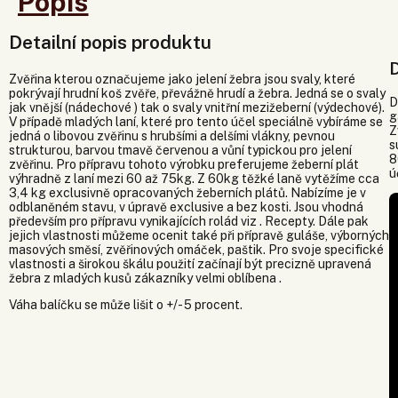
Popis
Detailní popis produktu
Zvěřina kterou označujeme jako jelení žebra jsou svaly, které
pokrývají hrudní koš zvěře, převážně hrudí a žebra. Jedná se o svaly
D
jak vnější (nádechové ) tak o svaly vnitřní mezižeberní (výdechové).
g
V případě mladých laní, které pro tento účel speciálně vybíráme se
Z
jedná o libovou zvěřinu s hrubšími a delšími vlákny, pevnou
s
strukturou, barvou tmavě červenou a vůní typickou pro jelení
8
zvěřinu. Pro přípravu tohoto výrobku preferujeme žeberní plát
ú
výhradně z laní mezi 60 až 75kg. Z 60kg těžké laně vytěžíme cca
3,4 kg exclusivně opracovaných žeberních plátů. Nabízíme je v
odblaněném stavu, v úpravě exclusive a bez kosti. Jsou vhodná
především pro přípravu vynikajících rolád viz . Recepty. Dále pak
jejich vlastnosti můžeme ocenit také při přípravě guláše, výborných
masových směsí, zvěřinových omáček, paštik. Pro svoje specifické
vlastnosti a širokou škálu použití začínají být precizně upravená
žebra z mladých kusů zákazníky velmi oblíbena .
Váha balíčku se může lišit o +/- 5 procent.