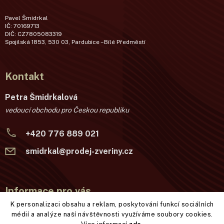
Pavel Šmidrkal
IČ: 70169713
DIČ: CZ7805083319
Spojilská 1853, 530 03, Pardubice – Bílé Předměstí
Kontakt
Petra Šmidrkalová
vedoucí obchodu pro Českou republiku
+420 776 889 021
smidrkal@prodej-zveriny.cz
Informace pro vás
K personalizaci obsahu a reklam, poskytování funkcí sociálních
Věrnostní program
médií a analýze naší návštěvnosti využíváme soubory cookies.