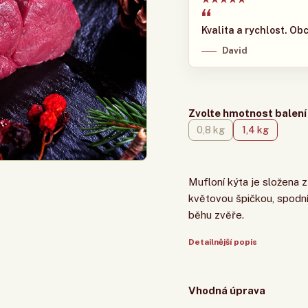
elmi dobrá kvalita masa.
Kvalita a rychlost. Ob
David
Zvolte hmotnost balení
0,8 kg
1,4 kg
Mufloní kýta je složena z
květovou špičkou, spodní
běhu zvěře.
Detailnější popis
Vhodná úprava