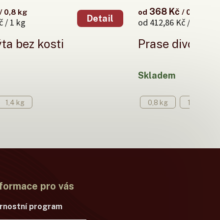
368 Kč
/ 0,8 kg
od
/ 0,8 kg
Detail
 / 1 kg
od 412,86 Kč / 1 kg
ýta bez kosti
Prase divoké - 
Skladem
1,4 kg
0,8 kg
1,4 kg
formace pro vás
rnostní program