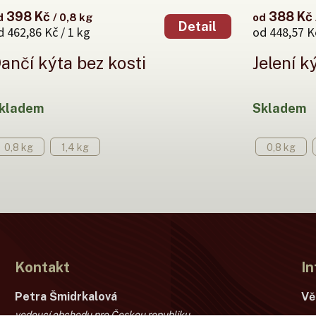
398 Kč
388 Kč
d
/ 0,8 kg
od
Detail
d 462,86 Kč / 1 kg
od 448,57 Kč
ančí kýta bez kosti
Jelení k
kladem
Skladem
0,8 kg
1,4 kg
0,8 kg
Kontakt
In
Petra Šmidrkalová
Vě
vedoucí obchodu pro Českou republiku