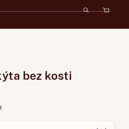
ýta bez kosti
g
★
★