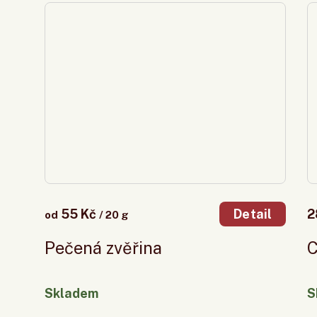
55 Kč
2
Detail
od
/ 20 g
Pečená zvěřina
C
Skladem
S