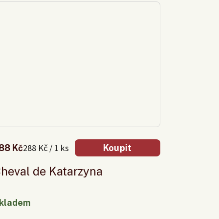
288 Kč / 1 ks
88 Kč
Koupit
heval de Katarzyna
kladem