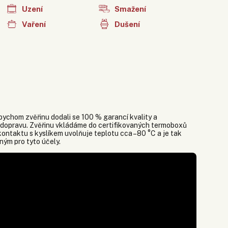
Uzení
Smažení
Vaření
Dušení
ychom zvěřinu dodali se 100 % garancí kvality a
 dopravu. Zvěřinu vkládáme do certifikovaných termoboxů
ontaktu s kyslíkem uvolňuje teplotu cca –80 °C a je tak
ným pro tyto účely.