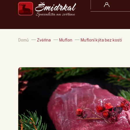
Domů
/
Zvěřina
/
Muflon
/
Mufloní kýta bez kosti
★
★
★
★
★