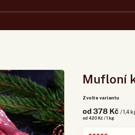
Mufloní k
Zvolte variantu
od
378 Kč
/ 1,4 k
od 420 Kč / 1 kg
★
★
★
★
★