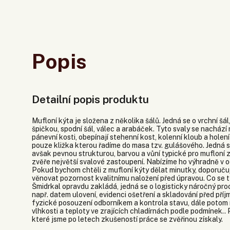
Popis
Detailní popis produktu
Mufloní kýta je složena z několika šálů. Jedná se o vrchní šá
špičkou, spodní šál, válec a arabáček. Tyto svaly se nacház
pánevní kosti, obepínají stehenní kost, kolenní kloub a holení
pouze kližka kterou řadíme do masa tzv. gulášového. Jedná s
avšak pevnou strukturou, barvou a vůní typické pro mufloní z
zvěře největší svalové zastoupení. Nabízíme ho výhradně v 
Pokud bychom chtěli z mufloní kýty dělat minutky, doporuču
věnovat pozornost kvalitnímu naložení před úpravou. Co se tý
Šmidrkal opravdu zakládá, jedná se o logisticky náročný pro
např. datem ulovení, evidenci ošetření a skladování před př
fyzické posouzení odborníkem a kontrola stavu, dále potom 
vlhkosti a teploty ve zrajících chladírnách podle podmínek.
které jsme po letech zkušeností práce se zvěřinou získaly.