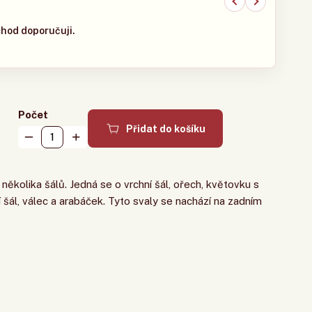
chod doporučuji.
Maso
Počet
Přidat do košíku
 několika šálů. Jedná se o vrchní šál, ořech, květovku s
 šál, válec a arabáček. Tyto svaly se nachází na zadním