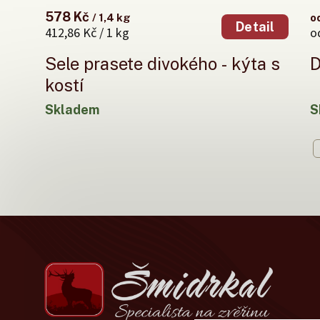
578 Kč
/ 1,4 kg
o
Detail
412,86 Kč / 1 kg
o
Sele prasete divokého - kýta s
D
kostí
Skladem
S