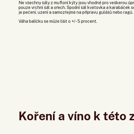
Ne všechny šály z mufloní kýty jsou vhodné pro veškerou úp
pouze vrchní šál a ořech. Spodní šál květovka a karabáček se
je pečení, uzení a samozřejmě na přípravu gulášů nebo ragú.
Váha balíčku se může lišit o +/- 5 procent.
Koření a víno k této 