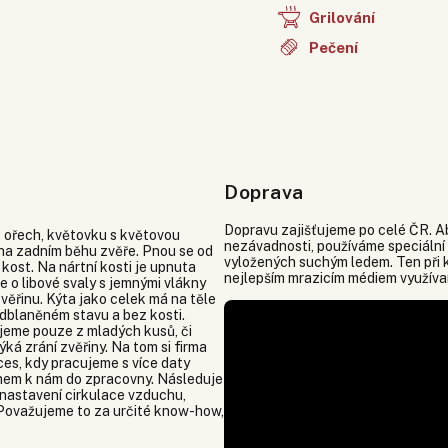
Grilování
Pečení
Doprava
Dopravu zajišťujeme po celé ČR. Ab
l, ořech, květovku s květovou
nezávadnosti, používáme speciální
í na zadním běhu zvěře. Pnou se od
vyložených suchým ledem. Ten při k
 kost. Na nártní kosti je upnuta
nejlepším mrazicím médiem využíva
e o libové svaly s jemnými vlákny
věřinu. Kýta jako celek má na těle
odblaněném stavu a bez kosti.
jeme pouze z mladých kusů, či
ká zrání zvěřiny. Na tom si firma
ces, kdy pracujeme s více daty
íjmem k nám do zpracovny. Následuje
nastavení cirkulace vzduchu,
. Považujeme to za určité know-how,