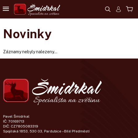
Novinky
Záznamy nebyly nalezeny...
Pavel Šmidrkal
IČ: 70169713
DIČ: CZ7805083319
Spojilská 1853, 530 03, Pardubice – Bílé Předměstí