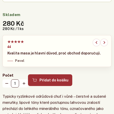
Skladem
280 Kč
280 Kč / 1 ks
★
★
★
★
★
Kvalita masa je hlavní důvod, proč obchod doporučuji.
Pavel
Počet
Přidat do košíku
Typicky ryzlinkové odrůdová chuť i vůně – čerstvé a sušené
meruňky, lipové tóny které postupnou lahvovou zralostí
přechází do lehkého minerálního tónu, označovaného jako