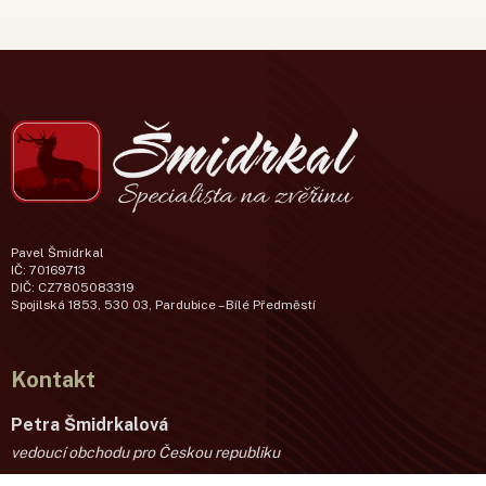
Pavel Šmidrkal
IČ: 70169713
DIČ: CZ7805083319
Spojilská 1853, 530 03, Pardubice – Bílé Předměstí
Kontakt
Petra Šmidrkalová
vedoucí obchodu pro Českou republiku