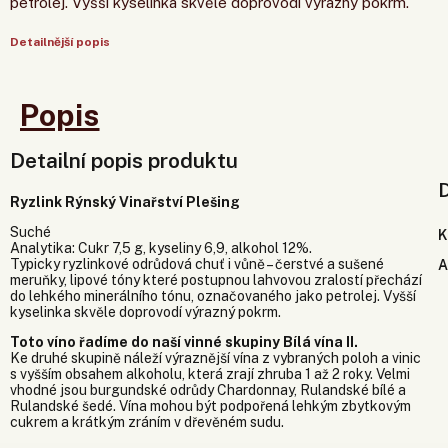
petrolej. Vyšší kyselinka skvěle doprovodí výrazný pokrm.
Detailnější popis
Popis
Detailní popis produktu
Ryzlink Rýnský Vinařství Plešing
Suché
K
Analytika: Cukr 7,5 g, kyseliny 6,9, alkohol 12%.
Typicky ryzlinkové odrůdová chuť i vůně – čerstvé a sušené
A
meruňky, lipové tóny které postupnou lahvovou zralostí přechází
do lehkého minerálního tónu, označovaného jako petrolej. Vyšší
kyselinka skvěle doprovodí výrazný pokrm.
Toto víno řadíme do naší vinné skupiny Bílá vína II.
Ke druhé skupině náleží výraznější vína z vybraných poloh a vinic
s vyšším obsahem alkoholu, která zrají zhruba 1 až 2 roky. Velmi
vhodné jsou burgundské odrůdy Chardonnay, Rulandské bílé a
Rulandské šedé. Vína mohou být podpořená lehkým zbytkovým
cukrem a krátkým zráním v dřevěném sudu.